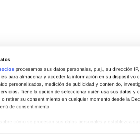
datos
socios
procesamos sus datos personales, p.ej., su dirección IP,
es para almacenar y acceder la información en su dispositivo co
nido personalizados, medición de publicidad y contenido, investi
servicios. Tiene la opción de seleccionar quién usa sus datos y 
INFORMATIONS D’INTÉRÊT
–
RÉSERVER UNE VISITE
 o retirar su consentimiento en cualquier momento desde la Dec
Menú de consentimiento.
facebook
linkedin
instagram
sobre cómo se procesan sus datos personales y establezca su
 de datos
. Puede cambiar o retirar su consentimiento en cualq
uridique
-
Politique de confidentialité
-
Politique de confidentialité Réseaux So
es.