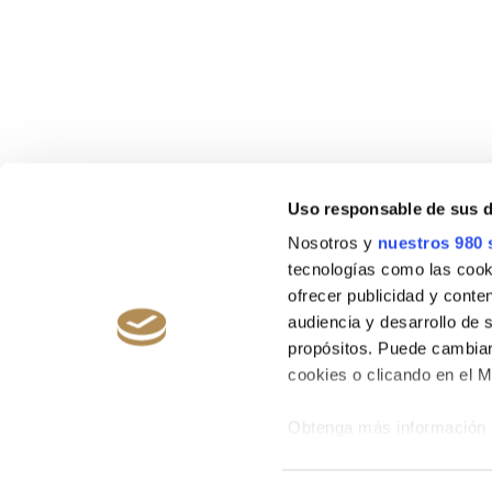
Uso responsable de sus 
Nosotros y
nuestros 980 
tecnologías como las cooki
ofrecer publicidad y conte
audiencia y desarrollo de 
propósitos. Puede cambiar
cookies o clicando en el 
Obtenga más información 
preferencias en la
sección
© 2026 Fontanals Golf Club.
Avis J
en la Declaración de cooki