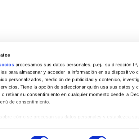
datos
socios
procesamos sus datos personales, p.ej., su dirección IP,
es para almacenar y acceder la información en su dispositivo co
nido personalizados, medición de publicidad y contenido, investi
servicios. Tiene la opción de seleccionar quién usa sus datos y 
INFORMATIONS D’INTÉRÊT
–
RÉSERVER UNE VISITE
 o retirar su consentimiento en cualquier momento desde la Dec
Menú de consentimiento.
facebook
linkedin
instagram
sobre cómo se procesan sus datos personales y establezca su
 de datos
. Puede cambiar o retirar su consentimiento en cualq
uridique
-
Politique de confidentialité
-
Politique de confidentialité Réseaux So
es.