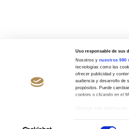
Uso responsable de sus 
Nosotros y
nuestros 980 
tecnologías como las cooki
ofrecer publicidad y conte
audiencia y desarrollo de 
propósitos. Puede cambiar
cookies o clicando en el 
Obtenga más información 
preferencias en la
sección
© 2026 Fontanals Golf Club.
Avis J
en la Declaración de cooki
Selección