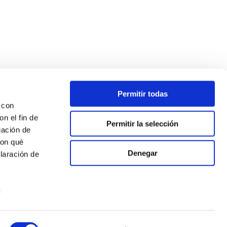
Permitir todas
 con
n el fin de
Permitir la selección
gación de
con qué
Denegar
laración de
s
uier momento
ciaux
-
Politique de Cookies
-
RGPD