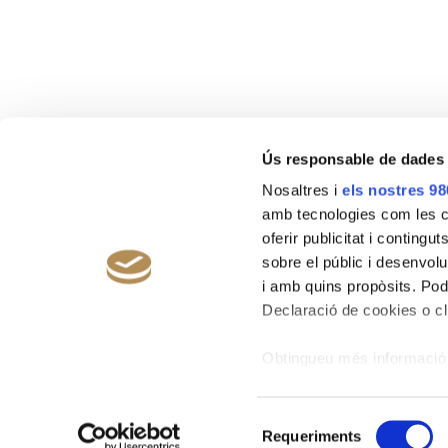
Ús responsable de dades
Nosaltres i
els nostres 98
amb tecnologies com les co
oferir publicitat i contingu
sobre el públic i desenvolu
i amb quins propòsits. Pod
Declaració de cookies o cli
Obtingueu més informació 
preferències a la
secció d
© 2026 Fontanals Golf Club. © 2020 Fontan
en qualsevol moment.
Selecció
Requeriments
de