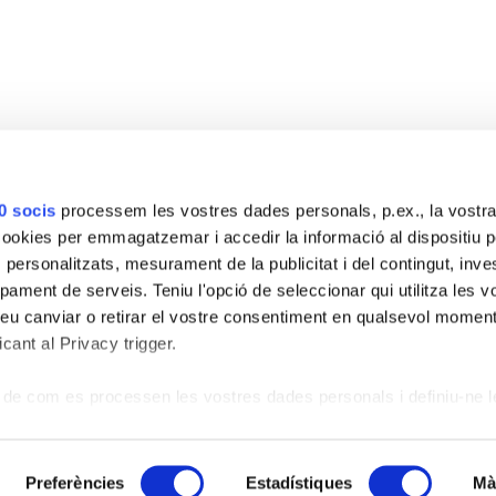
0 socis
processem les vostres dades personals, p.ex., la vostra
okies per emmagatzemar i accedir la informació al dispositiu pe
ts personalitzats, mesurament de la publicitat i del contingut, inve
pament de serveis. Teniu l'opció de seleccionar qui utilitza les 
INFORMACIÓ D’INTERÈS
–
RESERVAR UNA VISITA
eu canviar o retirar el vostre consentiment en qualsevol moment
cant al Privacy trigger.
facebook
linkedin
instagram
de com es processen les vostres dades personals i definiu-ne l
e detalls
. Podeu canviar o retirar el consentiment de la Declarac
als Esportiva, S.A.
Avís Legal
-
Política de privacitat
-
Política de privacitat 
Preferències
Estadístiques
Mà