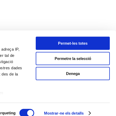
Permet-les totes
 adreça IP,
r tal de
Permetre la selecció
stigació
vostres dades
Denega
 des de la
es
ió de galetes
a Xarxes Socials
-
Política de Cookies
-
RGPD
rqueting
Mostrar-ne els detalls