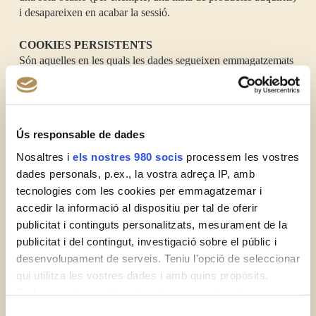
i desapareixen en acabar la sessió.
COOKIES PERSISTENTS
Són aquelles en les quals les dades segueixen emmagatzemats
en el terminal i poden ser accedits i tractats durant un període
definit pel responsable de la cookie, i que pot anar d’uns
minuts a diversos anys.
Ús responsable de dades
SEGONS LA SEVA FINALITAT
Nosaltres i
els nostres 980 socis
processem les vostres
dades personals, p.ex., la vostra adreça IP, amb
COOKIES TÈCNIQUES
tecnologies com les cookies per emmagatzemar i
Són aquelles que permeten a l’usuari la navegació a través
accedir la informació al dispositiu per tal de oferir
d’una pàgina web, plataforma o aplicació i la utilització de les
publicitat i continguts personalitzats, mesurament de la
diferents opcions o serveis que en ella existeixin.
publicitat i del contingut, investigació sobre el públic i
desenvolupament de serveis. Teniu l'opció de seleccionar
COOKIES DE PERSONALITZACIÓ
qui utilitza les vostres dades i amb quins propòsits.
Permeten aplicar característiques pròpies per a la navegació de
l’usuari pel website (Ex. idioma).
Podeu canviar o retirar el vostre consentiment en
qualsevol moment des de la Declaració de cookies o
Selecció