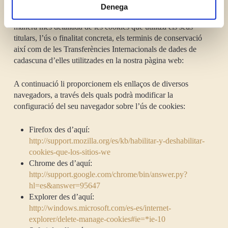
Denega
Addicionalment, FONTANALS ESPORTIVA SA informa de
manera més detallada de les cookies que utilitza els seus
titulars, l’ús o finalitat concreta, els terminis de conservació
així com de les Transferències Internacionals de dades de
cadascuna d’elles utilitzades en la nostra pàgina web:
A continuació li proporcionem els enllaços de diversos
navegadors, a través dels quals podrà modificar la
configuració del seu navegador sobre l’ús de cookies:
Firefox des d’aquí:
http://support.mozilla.org/es/kb/habilitar-y-deshabilitar-
cookies-que-los-sitios-we
Chrome des d’aquí:
http://support.google.com/chrome/bin/answer.py?
hl=es&answer=95647
Explorer des d’aquí:
http://windows.microsoft.com/es-es/internet-
explorer/delete-manage-cookies#ie=*ie-10