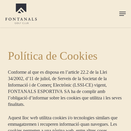
Skip
to
Men
main
content
Política de Cookies
Conforme al que es disposa en l’article 22.2 de la Llei
34/2002, d’11 de juliol, de Serveis de la Societat de la
Informació i de Comerç Electrònic (LSSI-CE) vigent,
FONTANALS ESPORTIVA SA ha de complir amb
l’obligació d’informar sobre les cookies que utilitza i les seves
finalitats.
Aquest lloc web utilitza cookies i/o tecnologies similars que
emmagatzemen i recuperen informació quan navegues. Les
cookies permeten a una pàgina web, entre altres coses,