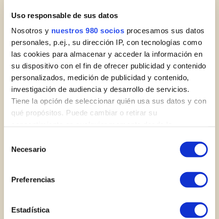
Uso responsable de sus datos
Carrito eléctrico
Nosotros y
nuestros 980 socios
procesamos sus datos
personales, p.ej., su dirección IP, con tecnologías como
22 €
las cookies para almacenar y acceder la información en
su dispositivo con el fin de ofrecer publicidad y contenido
personalizados, medición de publicidad y contenido,
Moto
investigación de audiencia y desarrollo de servicios.
29 €
Tiene la opción de seleccionar quién usa sus datos y con
qué propósitos. Puede cambiar o retirar su
consentimiento en cualquier momento desde la
Palos
Declaración de cookies o clicando en el Menú de
Selección
consentimiento.
Necesario
de
30 €
consentimiento
Obtenga más información sobre cómo se procesan sus
Preferencias
datos personales y establezca sus preferencias en la
sección de datos
. Puede cambiar o retirar su
consentimiento en cualquier momento en la Declaración
Estadística
de cookies.