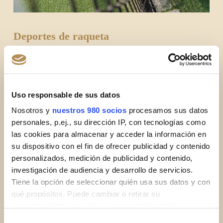
Deportes de raqueta
Dentro del recinto de Fontanals también disponemos de
5 pistas de
pádel
, equipadas con
iluminación artificial
y unas
vistas
inigualables
de la Tosa d’Alp.
Uso responsable de sus datos
Hay pistas de vidrio y cemento, además de una pista de tenis quick.
Nosotros y
nuestros 980 socios
procesamos sus datos
personales, p.ej., su dirección IP, con tecnologías como
las cookies para almacenar y acceder la información en
su dispositivo con el fin de ofrecer publicidad y contenido
personalizados, medición de publicidad y contenido,
investigación de audiencia y desarrollo de servicios.
Tiene la opción de seleccionar quién usa sus datos y con
qué propósitos. Puede cambiar o retirar su
consentimiento en cualquier momento desde la
Declaración de cookies o clicando en el Menú de
Selección