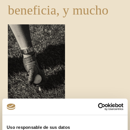
beneficia, y mucho
Salidas ilimitadas al campo
Uso responsable de sus datos