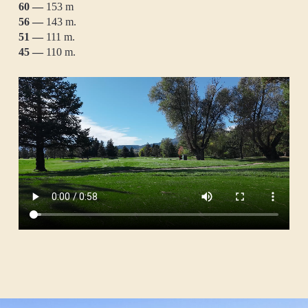
60 —
153 m
56 —
143 m.
51 —
111 m.
45 —
110 m.