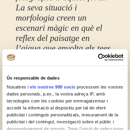
La seva situació i
morfologia creen un
escenari màgic en què el
reflex del paisatge en
l’aigua que envolta els tees
de sortida dóna molt joc
per a un aficionat a la
fotografia
Ús responsable de dades
Nosaltres i
els nostres 980 socis
processem les vostres
Peter Haul – Jugador Professional de Golf
dades personals, p.ex., la vostra adreça IP, amb
tecnologies com les cookies per emmagatzemar i
accedir la informació al dispositiu per tal de oferir
publicitat i continguts personalitzats, mesurament de la
publicitat i del contingut, investigació sobre el públic i
desenvolupament de serveis. Teniu l'opció de seleccionar