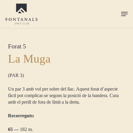
Skip
to
Men
main
content
Forat 5
La Muga
(PAR 3)
Un par 3 amb vol per sobre del llac. Aquest forat d’aspecte
fàcil pot complicar-se segons la posició de la bandera. Cura
amb el perill de fora de límit a la dreta.
Recorreguts:
65 —
182 m.