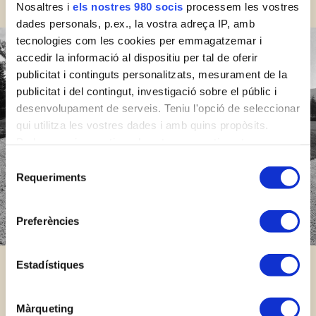
Nosaltres i
els nostres 980 socis
processem les vostres
dades personals, p.ex., la vostra adreça IP, amb
tecnologies com les cookies per emmagatzemar i
accedir la informació al dispositiu per tal de oferir
publicitat i continguts personalitzats, mesurament de la
publicitat i del contingut, investigació sobre el públic i
desenvolupament de serveis. Teniu l'opció de seleccionar
qui utilitza les vostres dades i amb quins propòsits.
Podeu canviar o retirar el vostre consentiment en
qualsevol moment des de la Declaració de cookies o
Selecció
clicant al Privacy trigger.
Requeriments
de
consentiment
Obtingueu més informació de com es processen les
Preferències
vostres dades personals i definiu-ne les preferències a la
secció de detalls
. Podeu canviar o retirar el
consentiment de la Declaració de galetes en qualsevol
Estadístiques
moment.
Màrqueting
Utilitzem galetes per personalitzar el contingut i els