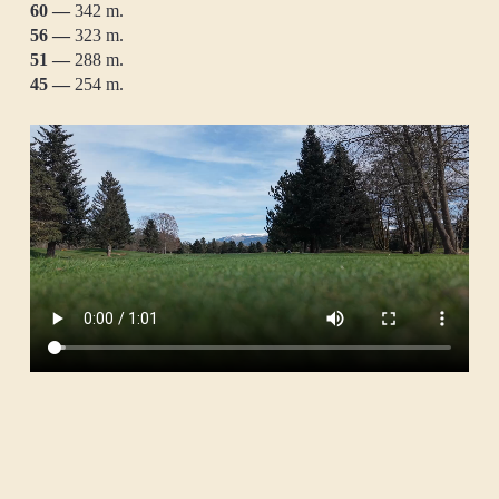
60 —
342 m.
56 —
323 m.
51 —
288 m.
45 —
254 m.