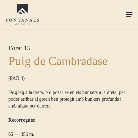
Skip
to
Men
main
content
Forat 15
Puig de Cambradase
(PAR 4)
Dog leg a la dreta. No posar-se en els bunkers a la dreta, per
poder arribar al green ben protegit amb bunkers profunds i
amb aigua per darrere.
Recorreguts
:
65 —
356 m.