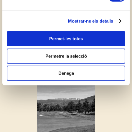
anuncis, oferir funcions de mitjans socials i analitzar el
trànsit del lloc. També compartim la informació sobre
com feu servir el nostre lloc amb els partners de mitjans
Mostrar-ne els detalls
socials, de publicitat i d'anàlisis amb qui col·laborem. Al
seu torn, ells la poden combinar amb altres dades que
Permet-les totes
els hàgiu proporcionat o hagin recopilat a partir de l'ús
que heu fet dels seus serveis.
Permetre la selecció
Denega