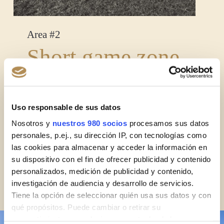
Area #2
Short game zone
The Fontanals Golf practice area also has
a very
large approach area
.
Uso responsable de sus datos
An area that has a green with a diverse typology
Nosotros y
nuestros 980 socios
procesamos sus datos
surrounded by different obstacles
.
personales, p.ej., su dirección IP, con tecnologías como
las cookies para almacenar y acceder la información en
To improve the short game in different situations.
su dispositivo con el fin de ofrecer publicidad y contenido
personalizados, medición de publicidad y contenido,
investigación de audiencia y desarrollo de servicios.
Tiene la opción de seleccionar quién usa sus datos y con
qué propósitos. Puede cambiar o retirar su
consentimiento en cualquier momento desde la