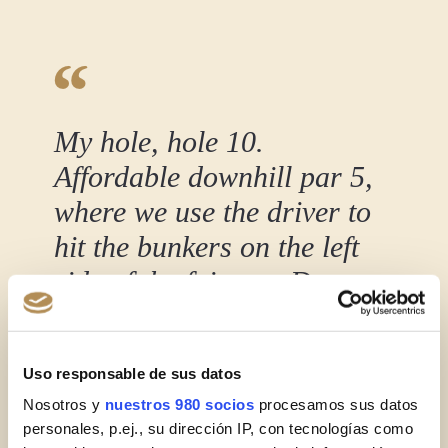
My hole, hole 10.
Affordable downhill par 5,
where we use the driver to
hit the bunkers on the left
side of the fairway. Danger
on the right side as we
move away from the green
Uso responsable de sus datos
and we have bunkers and a
Nosotros y
nuestros 980 socios
procesamos sus datos
water hazard. For the
personales, p.ej., su dirección IP, con tecnologías como