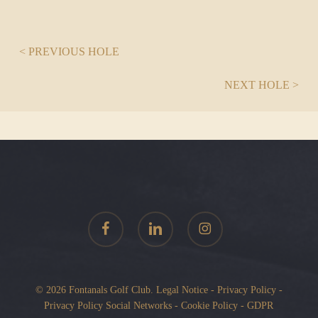
< PREVIOUS HOLE
NEXT HOLE >
facebook
linkedin
instagram
© 2026 Fontanals Golf Club.
Legal Notice
-
Privacy Policy
-
Privacy Policy Social Networks
-
Cookie Policy
-
GDPR