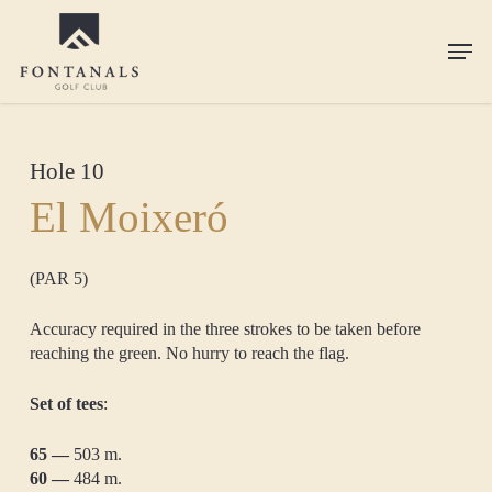
Skip
to
Men
main
content
Hole 10
El Moixeró
(PAR 5)
Accuracy required in the three strokes to be taken before
reaching the green. No hurry to reach the flag.
Set of tees
:
65 —
503 m.
60 —
484 m.