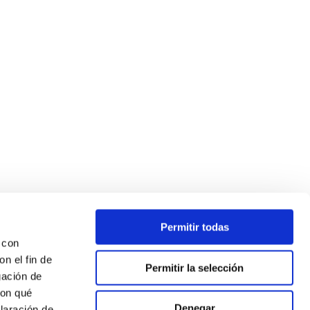
art Playing Golf from Scratch
nia
Permitir todas
 con
n el fin de
Permitir la selección
gación de
con qué
Denegar
laración de