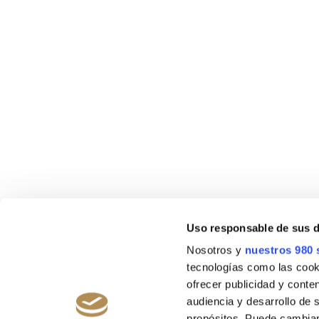
Golf and Skin Care: How 
Your Skin During a Day on 
Uso responsable de sus 
Nosotros y
nuestros 980 
tecnologías como las cooki
ofrecer publicidad y conte
audiencia y desarrollo de 
propósitos. Puede cambiar