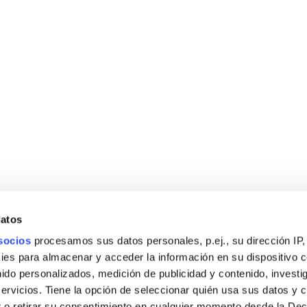
Previous Post
Next Post
to Protect
How to St
the Course
in Catalo
datos
socios
procesamos sus datos personales, p.ej., su dirección IP,
es para almacenar y acceder la información en su dispositivo co
nido personalizados, medición de publicidad y contenido, investi
servicios. Tiene la opción de seleccionar quién usa sus datos y 
 o retirar su consentimiento en cualquier momento desde la Dec